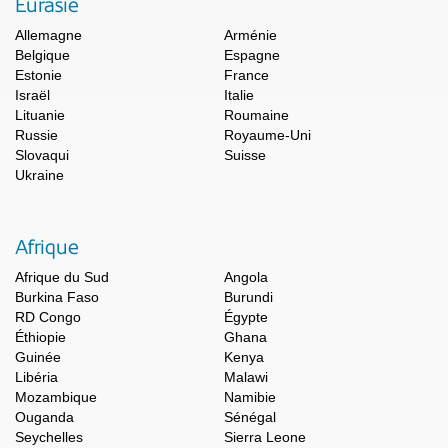
Eurasie
Allemagne
Arménie
Belgique
Espagne
Estonie
France
Israël
Italie
Lituanie
Roumaine
Russie
Royaume-Uni
Slovaqui
Suisse
Ukraine
Afrique
Afrique du Sud
Angola
Burkina Faso
Burundi
RD Congo
Égypte
Éthiopie
Ghana
Guinée
Kenya
Libéria
Malawi
Mozambique
Namibie
Ouganda
Sénégal
Seychelles
Sierra Leone