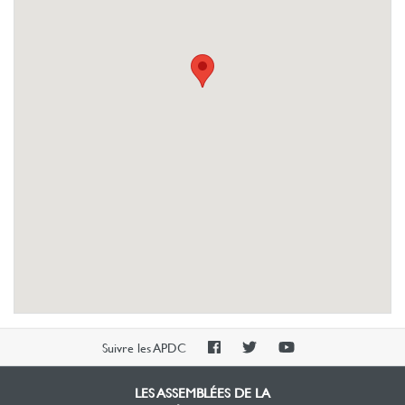
PAOC
PAOC
PAOC
Suivre les APDC
Facebook
Twitter
YouTube
LES ASSEMBLÉES DE LA