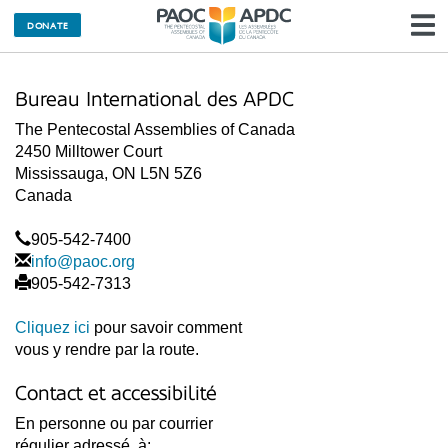
M
DONATE
l
Bureau International des APDC
n
The Pentecostal Assemblies of Canada
2450 Milltower Court
Mississauga, ON L5N 5Z6
Canada
905-542-7400
info@paoc.org
905-542-7313
Cliquez ici
pour savoir comment
vous y rendre par la route.
Contact et accessibilité
En personne ou par courrier
régulier adressé à: