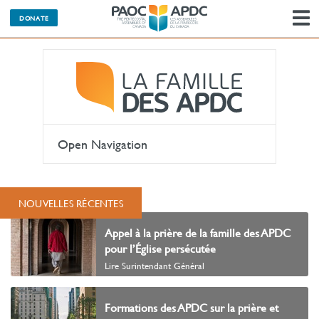
M
DONATE
l
n
Open Navigation
NOUVELLES RÉCENTES
Appel à la prière de la famille des APDC
pour l’Église persécutée
Lire Surintendant Général
Formations des APDC sur la prière et