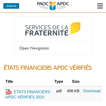
M
DONATE
l
n
Open Navigation
ÉTATS FINANCIERS APDC VÉRIFIÉS
Title
Type
Size
pdf
406 KB
Download
ÉTATS FINANCIERS
PDF
APDC VÉRIFIÉS 2015