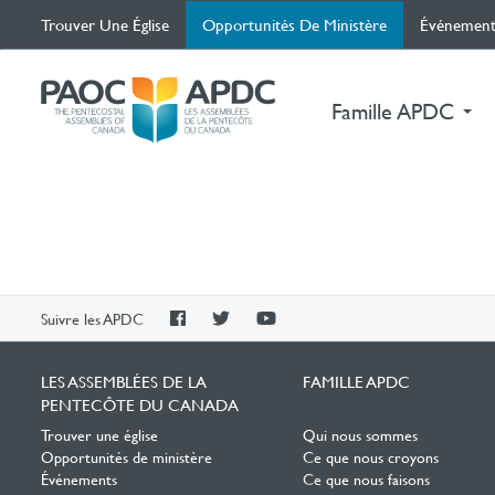
(current)
Trouver Une Église
Opportunités De Ministère
Événement
Famille APDC
PAOC
PAOC
PAOC
Suivre les APDC
Facebook
Twitter
YouTube
LES ASSEMBLÉES DE LA
FAMILLE APDC
PENTECÔTE DU CANADA
Trouver une église
Qui nous sommes
Opportunités de ministère
Ce que nous croyons
Événements
Ce que nous faisons