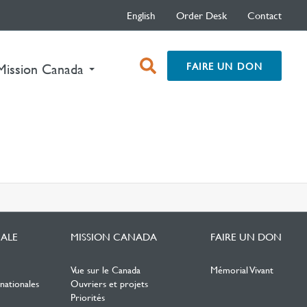
English
Order Desk
Contact
open
FAIRE UN DON
Mission Canada
search
box
ALE
MISSION CANADA
FAIRE UN DON
Vue sur le Canada
Mémorial Vivant
nationales
Ouvriers et projets
Priorités