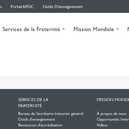
s
Portail APDC
Outils D’enseignement
Services de la Fraternité
Mission Mondiale
SERVICES DE LA
MISSION MONDI
FRATERNITÉ
Bureau du Secrétaire-trésorier général
À propos de nous
Outils d'enseignement
Opportunités Inter
Ressources d'accréditation
Vidéos