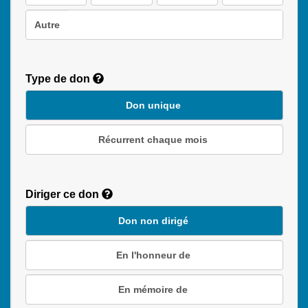
Autre
Type de don
Don unique
Récurrent chaque mois
Recurring
Donation
Diriger ce don
Duration
Don non dirigé
En l'honneur de
En mémoire de