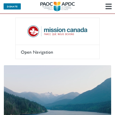
M
DONATE
l
n
Open Navigation