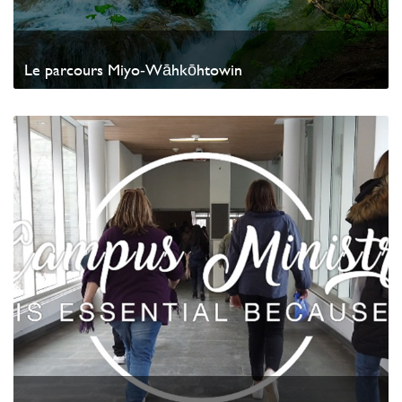
Le parcours Miyo‐Wāhkōhtowin
Watch Video