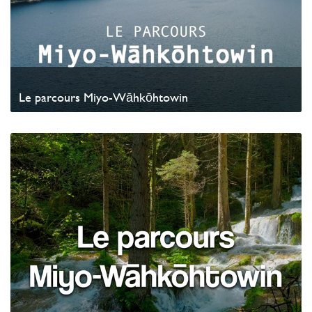
Le parcours Miyo-Wāhkōhtowin
Watch Video