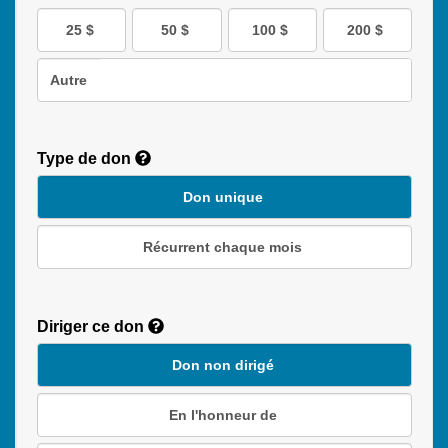
25 $
50 $
100 $
200 $
Autre
Type de don
Don unique
Récurrent chaque mois
Recurring
Donation
Diriger ce don
Duration
Don non dirigé
En l'honneur de