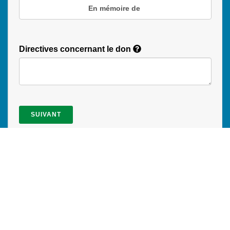
En mémoire de
Directives concernant le don
SUIVANT
Les dons sont sécurisés par TD Online Mart
OÙ VONT VOS DONS?