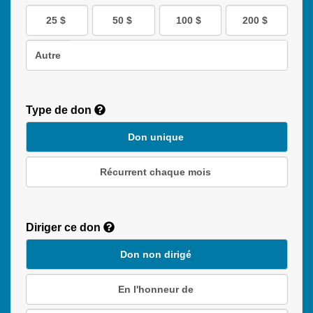
25 $
50 $
100 $
200 $
Autre
Type de don
Don unique
Récurrent chaque mois
Recurring
Donation
Diriger ce don
Duration
Don non dirigé
En l'honneur de