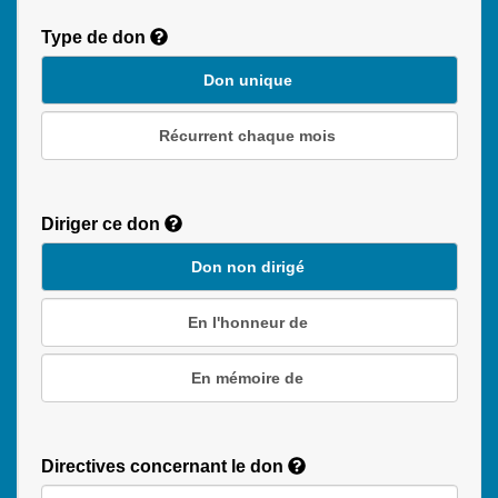
Type de don
Don unique
Récurrent chaque mois
Recurring
Donation
Diriger ce don
Duration
Don non dirigé
En l'honneur de
En mémoire de
Directives concernant le don