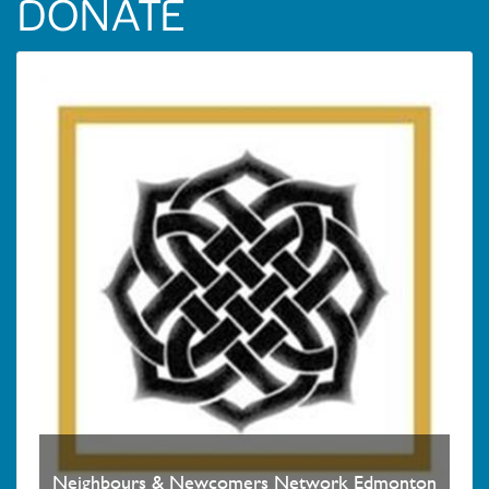
DONATE
Neighbours & Newcomers Network Edmonton