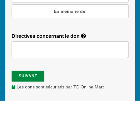
En mémoire de
Directives concernant le don
SUIVANT
Les dons sont sécurisés par TD Online Mart
PAOC
PAOC
PAOC
Suivre les APDC
Facebook
Twitter
YouTube
LES ASSEMBLÉES DE LA