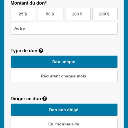
Montant du don*
25 $
50 $
100 $
200 $
Autre
Type de don
Don unique
Récurrent chaque mois
Recurring
Donation
Diriger ce don
Duration
Don non dirigé
En l'honneur de